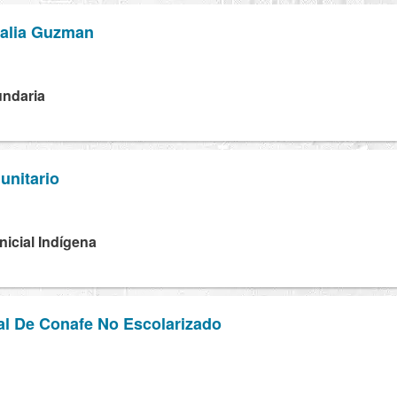
lalia Guzman
undaria
unitario
Inicial Indígena
al De Conafe No Escolarizado