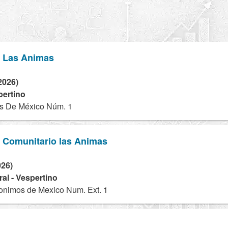
o Las Animas
2026)
pertino
s De México Núm. 1
o Comunitario las Animas
026)
al - Vespertino
onimos de Mexico Num. Ext. 1