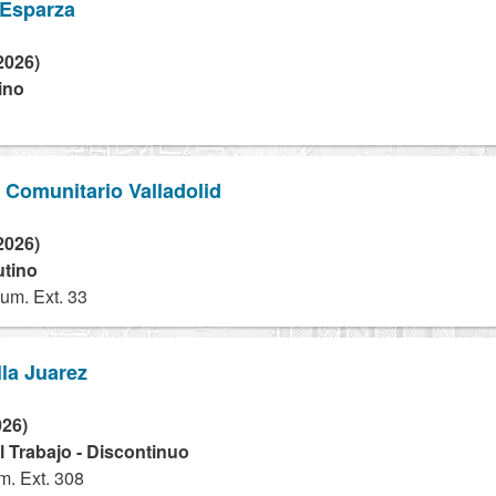
 Esparza
2026)
ino
5
o Comunitario Valladolid
2026)
utino
um. Ext. 33
lla Juarez
026)
 Trabajo - Discontinuo
. Ext. 308