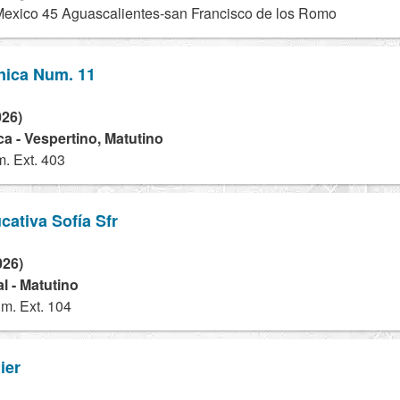
Mexico 45 Aguascalientes-san Francisco de los Romo
nica Num. 11
026)
a - Vespertino, Matutino
. Ext. 403
ativa Sofía Sfr
026)
l - Matutino
m. Ext. 104
ier