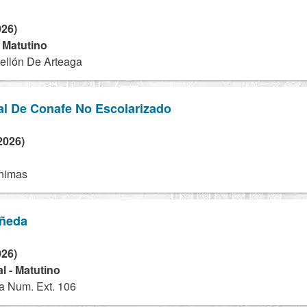
026)
- Matutino
ellón De Arteaga
al De Conafe No Escolarizado
2026)
nimas
añeda
026)
l - Matutino
a Num. Ext. 106