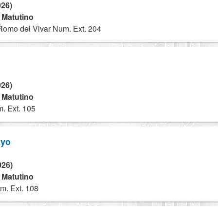
026)
- Matutino
Romo del Vivar Num. Ext. 204
026)
- Matutino
. Ext. 105
ayo
026)
- Matutino
m. Ext. 108