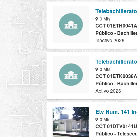
Telebachillerat
0 Mts
CCT 01ETH0041
Público - Bachille
Inactivo 2026
Telebachillerat
0 Mts
CCT 01ETK0038
Público - Bachille
Activo 2026
Etv Num. 141 I
0 Mts
CCT 01DTV0141
Público - Telesec