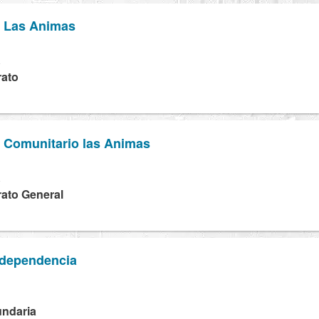
o Las Animas
A
rato
o Comunitario las Animas
A
rato General
ndependencia
U
undaria