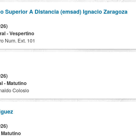
o Superior A Distancia (emsad) Ignacio Zaragoza
026)
al - Vespertino
ro Num. Ext. 101
026)
l - Matutino
naldo Colosio
iguez
026)
- Matutino