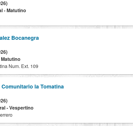
026)
l - Matutino
alez Bocanegra
026)
- Matutino
ina Num. Ext. 109
o Comunitario la Tomatina
026)
al - Vespertino
errero