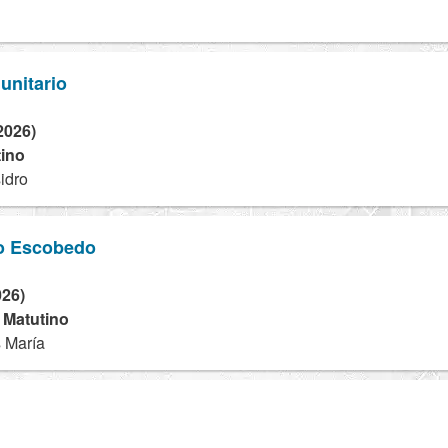
unitario
2026)
tino
idro
o Escobedo
026)
- Matutino
s María