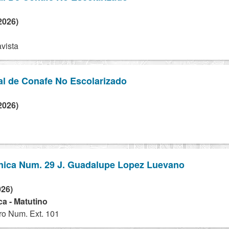
2026)
vista
al de Conafe No Escolarizado
2026)
nica Num. 29 J. Guadalupe Lopez Luevano
026)
a - Matutino
ro Num. Ext. 101