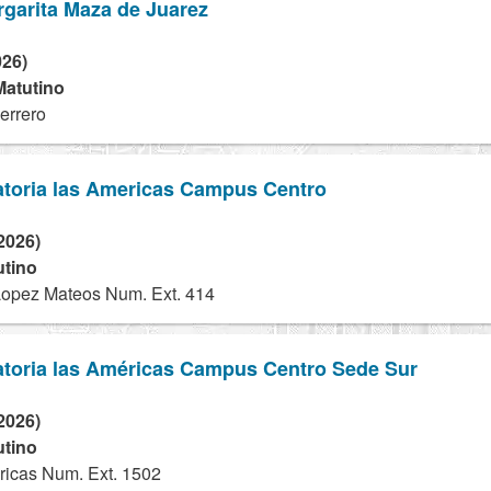
garita Maza de Juarez
026)
Matutino
errero
atoria las Americas Campus Centro
2026)
utino
Lopez Mateos Num. Ext. 414
atoria las Américas Campus Centro Sede Sur
2026)
utino
icas Num. Ext. 1502