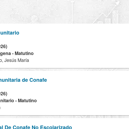
unitario
026)
dígena - Matutino
, Jesús María
unitaria de Conafe
026)
tario - Matutino
n
al De Conafe No Escolarizado