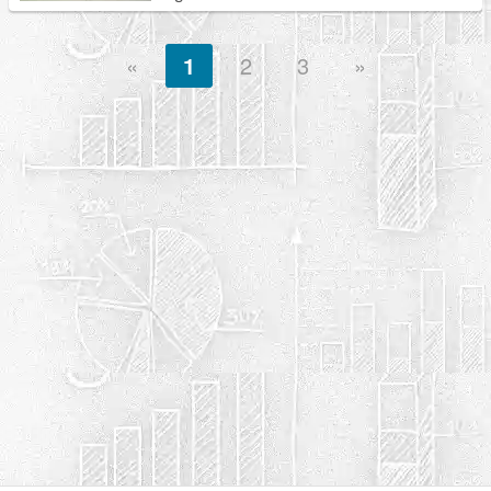
«
1
2
3
»