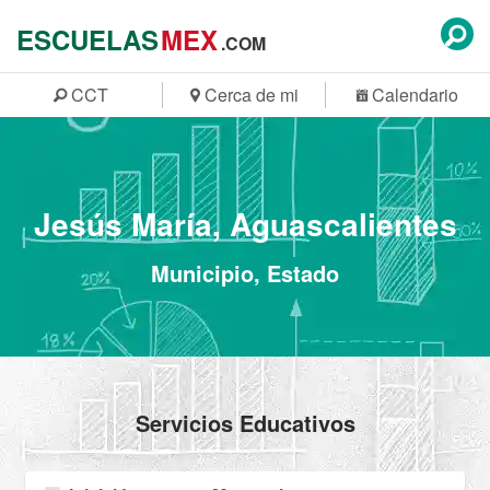
ESCUELAS
MEX
.COM
CCT
Cerca de mi
Calendario
Jesús María, Aguascalientes
Municipio, Estado
Servicios Educativos