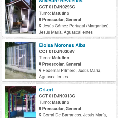
Silvestre Revueltas
CCT 01DJN0296G
Turno:
Matutino
Preescolar, General
Jesús Gómez Portugal (Margaritas),
Jesús María, Aguascalientes
Eloisa Morones Alba
CCT 01DJN0308V
Turno:
Matutino
Preescolar, General
Pedernal Primero, Jesús María,
Aguascalientes
Cri-cri
CCT 01DJN0313G
Turno:
Matutino
Preescolar, General
Corral De Barrancos, Jesús María,