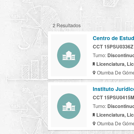
2 Resultados
Centro de Estud
CCT 15PSU0336Z
Turno:
Discontinu
Licenciatura, Li
Otumba De Gómez
Instituto Jurídi
CCT 15PSU0415
Turno:
Discontinu
Licenciatura, Li
Otumba De Gómez