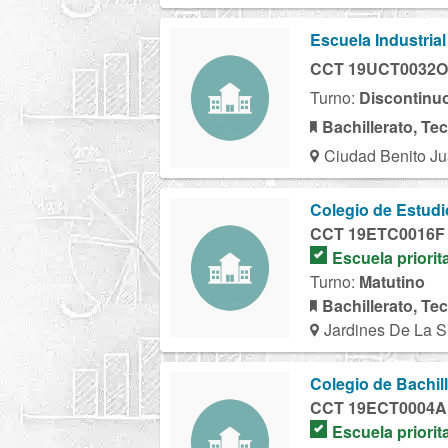
Escuela Industria
CCT 19UCT0032O
Turno:
Discontinu
Bachillerato, Te
Ciudad Benito Ju
Colegio de Estudi
CCT 19ETC0016F
Escuela priorit
Turno:
Matutino
Bachillerato, Te
Jardines De La Si
Colegio de Bachil
CCT 19ECT0004A
Escuela priorit