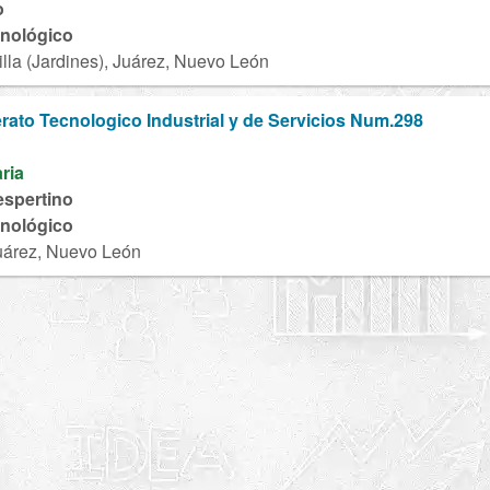
o
cnológico
lla (Jardines), Juárez, Nuevo León
erato Tecnologico Industrial y de Servicios Num.298
aria
espertino
cnológico
uárez, Nuevo León