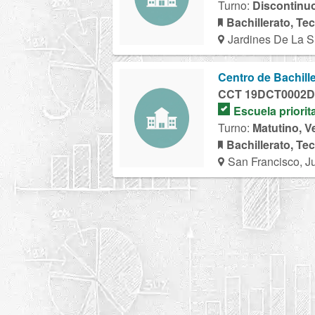
Turno:
Discontinu
Bachillerato, Te
Jardines De La Si
Centro de Bachill
CCT 19DCT0002D
Escuela priorit
Turno:
Matutino, V
Bachillerato, Te
San Francisco, J