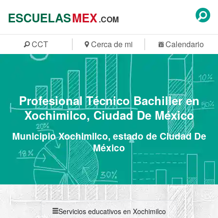
ESCUELAS
MEX
.COM
CCT
Cerca de mi
Calendario
Profesional Técnico Bachiller en
Xochimilco, Ciudad De México
Municipio Xochimilco, estado de Ciudad De
México
Servicios educativos en Xochimilco