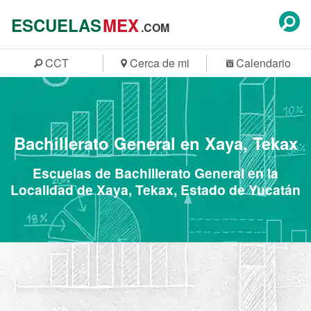
ESCUELAS
MEX
.COM
CCT
Cerca de mi
Calendario
Bachillerato General en Xaya, Tekax
Escuelas de Bachillerato General en la
Localidad de Xaya, Tekax, Estado de Yucatán