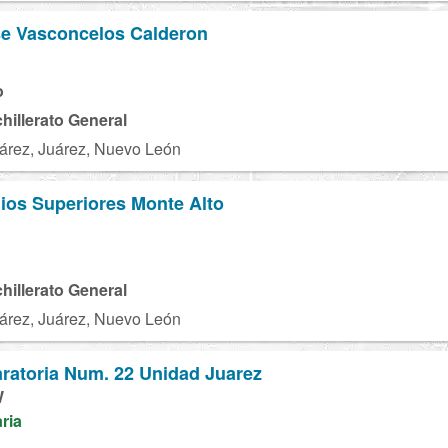
se Vasconcelos Calderon
U
o
chillerato General
árez, Juárez, Nuevo León
ios Superiores Monte Alto
R
chillerato General
árez, Juárez, Nuevo León
ratoria Num. 22 Unidad Juarez
W
aria