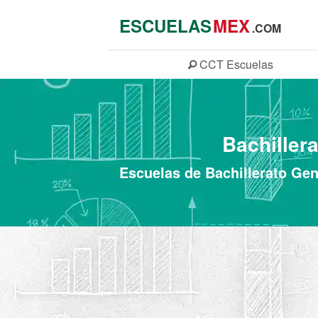
ESCUELAS
MEX
.COM
CCT
Escuelas
Bachiller
Escuelas de Bachillerato Gen