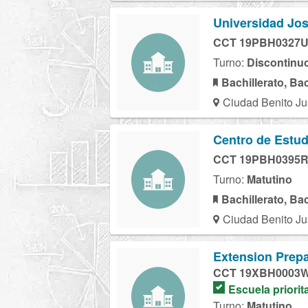
Universidad Jo
CCT 19PBH0327
Turno:
Discontinu
Bachillerato, Ba
Ciudad Benito Ju
Centro de Estud
CCT 19PBH0395
Turno:
Matutino
Bachillerato, Ba
Ciudad Benito Ju
Extension Prepa
CCT 19XBH0003
Escuela priorit
Turno:
Matutino