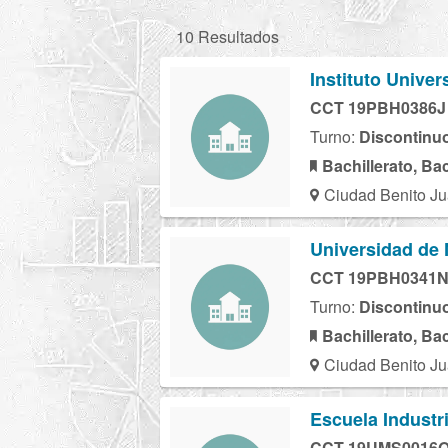
10 Resultados
Instituto Unive
CCT 19PBH0386J
Turno:
Discontinu
Bachillerato, Ba
Ciudad Benito Ju
Universidad de
CCT 19PBH0341
Turno:
Discontinu
Bachillerato, Ba
Ciudad Benito Ju
Escuela Industr
CCT 19UMS0016