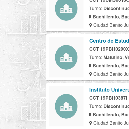
Turno:
Discontinu
Bachillerato, Ba
Ciudad Benito Ju
Centro de Estud
CCT 19PBH0290X
Turno:
Matutino, V
Bachillerato, Ba
Ciudad Benito Ju
Instituto Unive
CCT 19PBH0387I
Turno:
Discontinu
Bachillerato, Ba
Ciudad Benito Ju