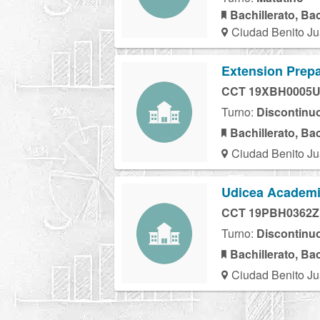
Bachillerato, Ba
Ciudad Benito Ju
Extension Prepa
CCT 19XBH0005
Turno:
Discontinu
Bachillerato, Ba
Ciudad Benito Ju
Udicea Academi
CCT 19PBH0362Z
Turno:
Discontinu
Bachillerato, Ba
Ciudad Benito Ju