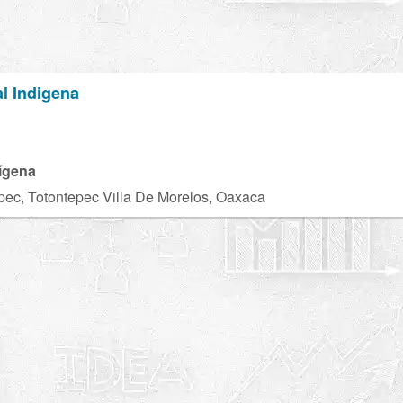
al Indigena
ndígena
epec, Totontepec Villa De Morelos, Oaxaca