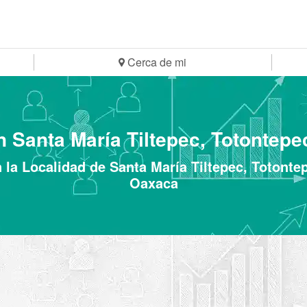
Cerca de mi
en Santa María Tiltepec, Totontepe
n la Localidad de Santa María Tiltepec, Totonte
Oaxaca