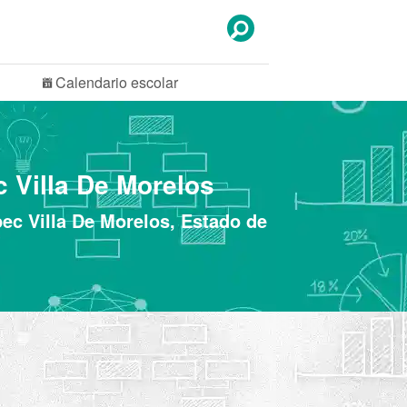
Calendario
escolar
c Villa De Morelos
pec Villa De Morelos, Estado de