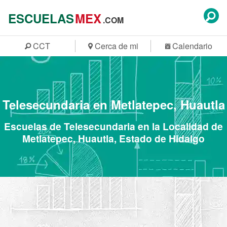
ESCUELAS
MEX
.COM
CCT
Cerca de mi
Calendario
Telesecundaria en Metlatepec, Huautla
Escuelas de Telesecundaria en la Localidad de
Metlatepec, Huautla, Estado de Hidalgo