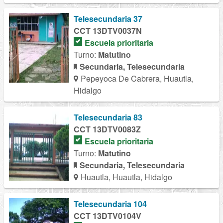
Telesecundaria 37
CCT 13DTV0037N
Escuela prioritaria
Turno:
Matutino
Secundaria, Telesecundaria
Pepeyoca De Cabrera, Huautla,
Hidalgo
Telesecundaria 83
CCT 13DTV0083Z
Escuela prioritaria
Turno:
Matutino
Secundaria, Telesecundaria
Huautla, Huautla, Hidalgo
Telesecundaria 104
CCT 13DTV0104V