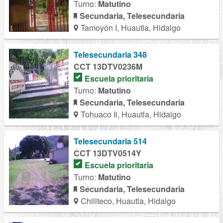
Turno:
Matutino
Secundaria, Telesecundaria
Tamoyón I, Huautla, Hidalgo
Telesecundaria 348
CCT 13DTV0236M
Escuela prioritaria
Turno:
Matutino
Secundaria, Telesecundaria
Tohuaco Ii, Huautla, Hidalgo
Telesecundaria 514
CCT 13DTV0514Y
Escuela prioritaria
Turno:
Matutino
Secundaria, Telesecundaria
Chiliteco, Huautla, Hidalgo