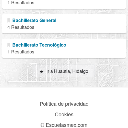
1 Resultados
Bachillerato General
4 Resultados
Bachillerato Tecnológico
1 Resultados
ir a Huautla, Hidalgo
Política de privacidad
Cookies
© Escuelasmex.com