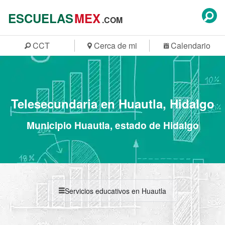
ESCUELAS
MEX
.COM
CCT
Cerca de mi
Calendario
Telesecundaria en Huautla, Hidalgo
Municipio Huautla, estado de Hidalgo
Servicios educativos en Huautla