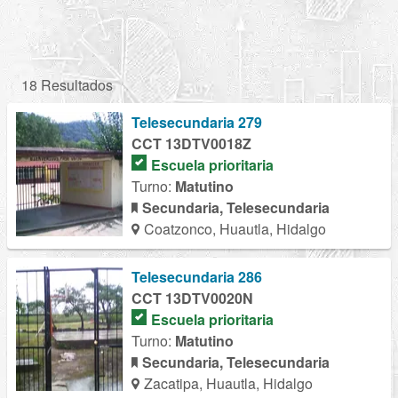
18 Resultados
Telesecundaria 279
CCT 13DTV0018Z
Escuela prioritaria
Turno:
Matutino
Secundaria, Telesecundaria
Coatzonco, Huautla, Hidalgo
Telesecundaria 286
CCT 13DTV0020N
Escuela prioritaria
Turno:
Matutino
Secundaria, Telesecundaria
Zacatipa, Huautla, Hidalgo