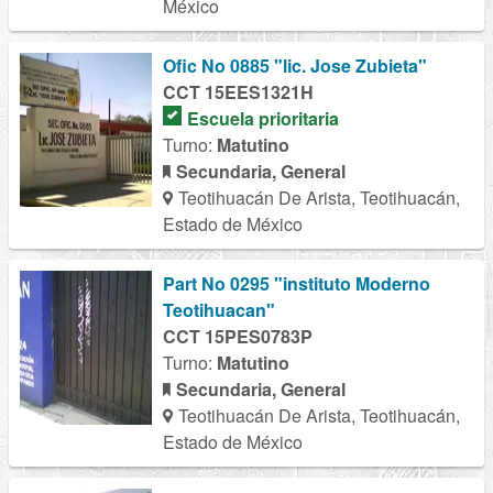
México
Ofic No 0885 "lic. Jose Zubieta"
CCT 15EES1321H
Escuela prioritaria
Turno:
Matutino
Secundaria, General
Teotihuacán De Arista, Teotihuacán,
Estado de México
Part No 0295 "instituto Moderno
Teotihuacan"
CCT 15PES0783P
Turno:
Matutino
Secundaria, General
Teotihuacán De Arista, Teotihuacán,
Estado de México