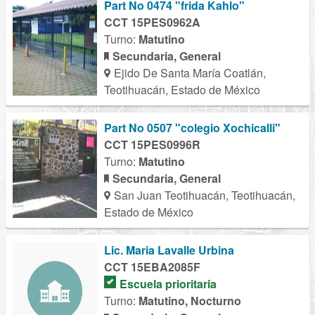
Part No 0474 "frida Kahlo"
CCT 15PES0962A
Turno:
Matutino
Secundaria, General
Ejido De Santa María Coatlán,
Teotihuacán, Estado de México
Part No 0507 "colegio Xochicalli"
CCT 15PES0996R
Turno:
Matutino
Secundaria, General
San Juan Teotihuacán, Teotihuacán,
Estado de México
Lic. Maria Lavalle Urbina
CCT 15EBA2085F
Escuela prioritaria
Turno:
Matutino, Nocturno