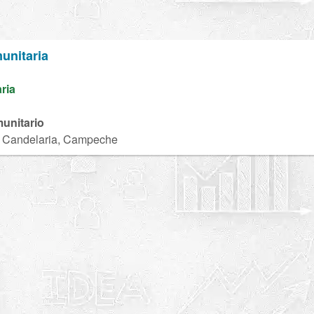
unitaria
aria
unitario
, Candelaria, Campeche