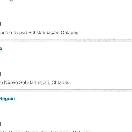
B
l
Pueblo Nuevo Solistahuacán, Chiapas
a
D
l
lo Nuevo Solistahuacán, Chiapas
 Seguin
l