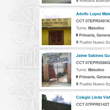
Avellano Buenavi
Adolfo Lopez Mat
CCT 07EPR0401K
Turno:
Matutino
Primaria, Genera
Pueblo Nuevo So
Jaime Sabines Gut
CCT 07EPR0586G
Turno:
Matutino
Primaria, Genera
Pueblo Nuevo So
Colegio Linda Vis
CCT 07PPR0142T