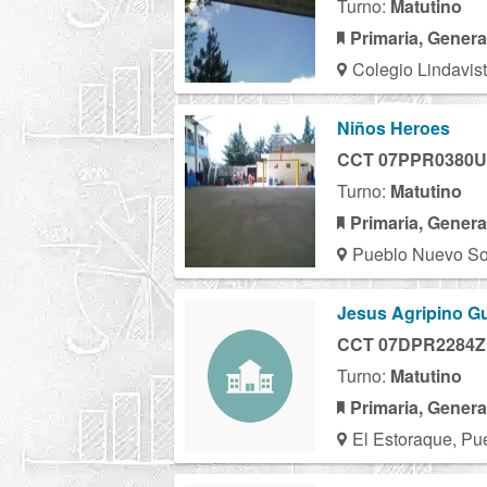
Turno:
Matutino
Primaria, Genera
Colegio Lindavis
Niños Heroes
CCT 07PPR0380U
Turno:
Matutino
Primaria, Genera
Pueblo Nuevo So
Jesus Agripino Gu
CCT 07DPR2284Z
Turno:
Matutino
Primaria, Genera
El Estoraque, Pu