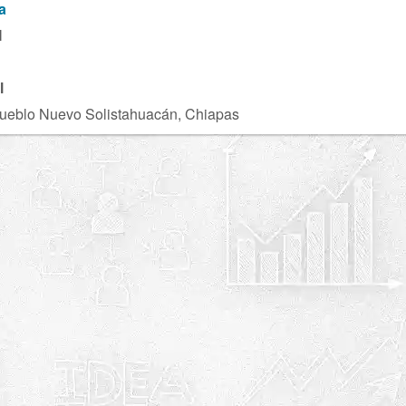
a
M
l
Pueblo Nuevo Solistahuacán, Chiapas