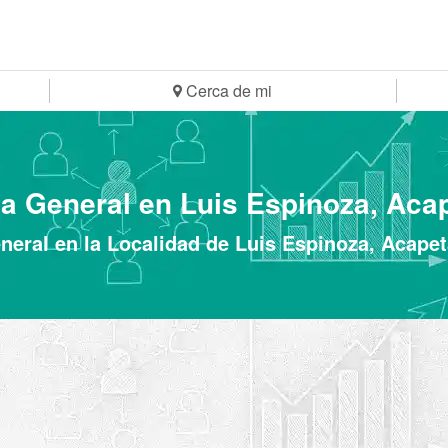
Cerca de mi
ia General en Luis Espinoza, Aca
neral en la Localidad de Luis Espinoza, Acape