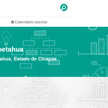
Calendario
escolar
petahua
tahua, Estado de Chiapas