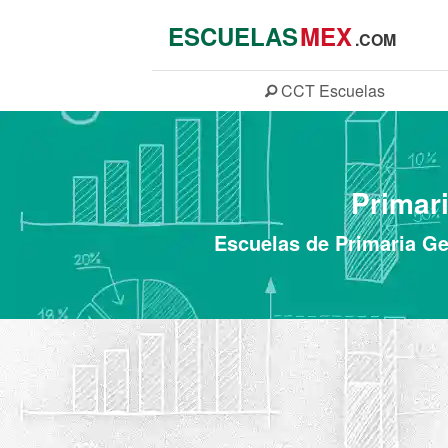
ESCUELAS
MEX
.COM
CCT
Escuelas
Primar
Escuelas de Primaria Ge