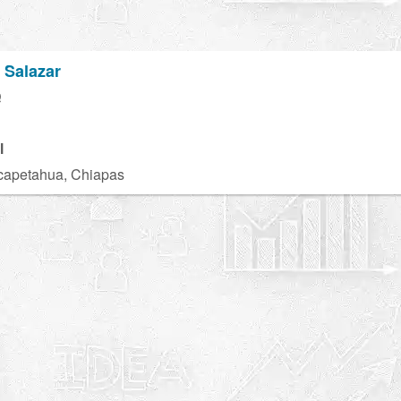
 Salazar
Q
l
capetahua, Chiapas