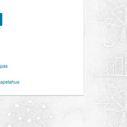
apas
capetahua