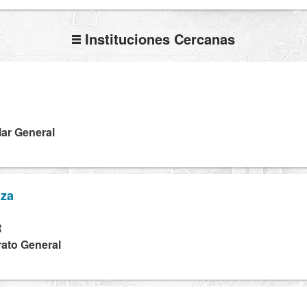
Instituciones Cercanas
D
lar General
oza
R
rato General