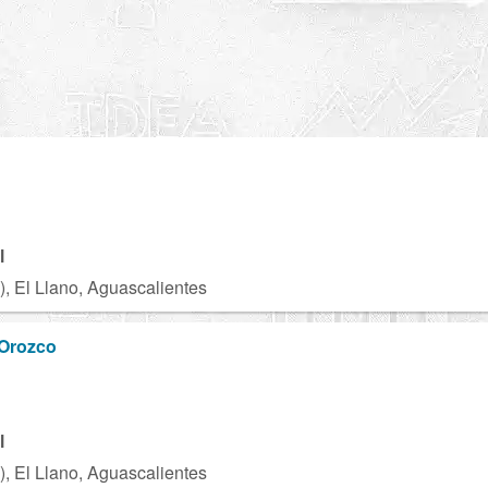
H
l
), El Llano, Aguascalientes
Orozco
l
), El Llano, Aguascalientes