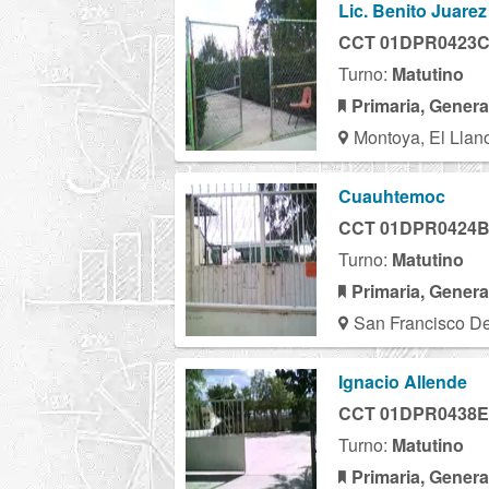
Lic. Benito Juarez
CCT 01DPR0423
Turno:
Matutino
Primaria, Genera
Montoya, El Llan
Cuauhtemoc
CCT 01DPR0424
Turno:
Matutino
Primaria, Genera
San Francisco De
Ignacio Allende
CCT 01DPR0438E
Turno:
Matutino
Primaria, Genera