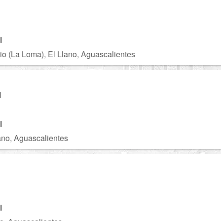
l
o (La Loma), El Llano, Aguascalientes
M
l
ano, Aguascalientes
l