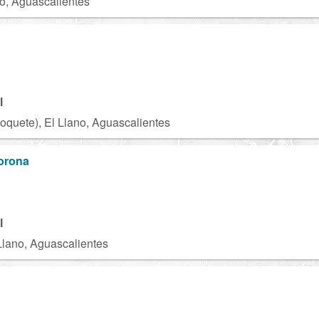
no, Aguascalientes
U
l
Moquete), El Llano, Aguascalientes
orona
l
 Llano, Aguascalientes