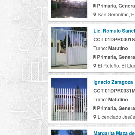
Primaria, Genera
San Gerónimo, El
Lic. Romulo Sanch
CCT 01DPR0301S
Turno:
Matutino
Primaria, Genera
El Retoño, El Ll
Ignacio Zaragoza
CCT 01DPR0331
Turno:
Matutino
Primaria, Genera
Licenciado Jesús 
Margarita Maza de