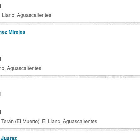
l
 Llano, Aguascalientes
ez Mireles
l
ano, Aguascalientes
M
l
Terán (El Muerto), El Llano, Aguascalientes
 Juarez