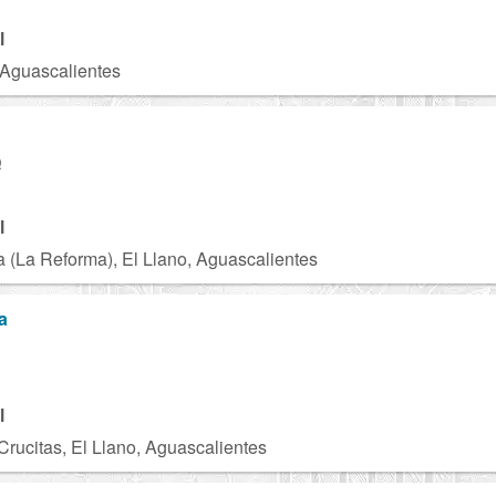
l
 Aguascalientes
Q
l
a (La Reforma), El Llano, Aguascalientes
a
D
l
rucitas, El Llano, Aguascalientes