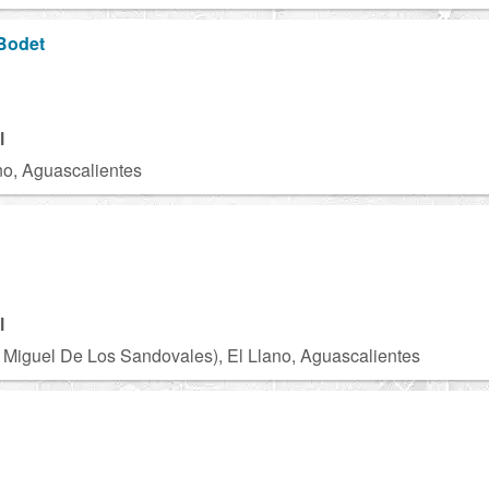
 Bodet
U
l
ano, Aguascalientes
B
l
Miguel De Los Sandovales), El Llano, Aguascalientes
N