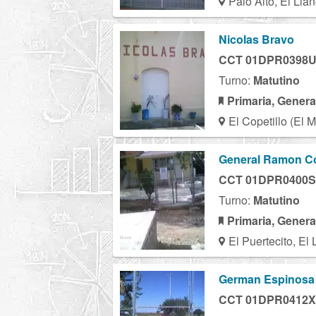
Palo Alto, El Lla
Nicolas Bravo
CCT 01DPR0398
Turno:
Matutino
Primaria, Genera
El Copetillo (El 
General Ramon C
CCT 01DPR0400S
Turno:
Matutino
Primaria, Genera
El Puertecito, El
German Espinosa
CCT 01DPR0412X