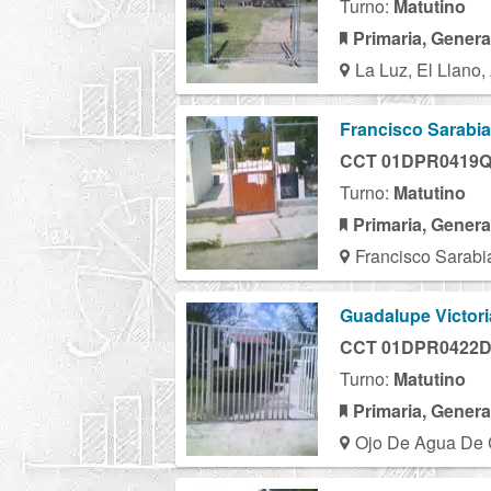
Turno:
Matutino
Primaria, Genera
La Luz, El Llano,
Francisco Sarabia
CCT 01DPR0419
Turno:
Matutino
Primaria, Genera
Francisco Sarabi
Guadalupe Victori
CCT 01DPR0422
Turno:
Matutino
Primaria, Genera
Ojo De Agua De C