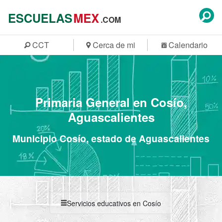
ESCUELAS
MEX
.COM
CCT
Cerca de mi
Calendario
Primaria General en Cosío,
Aguascalientes
Municipio Cosío, estado de Aguascalientes
Servicios educativos en Cosío