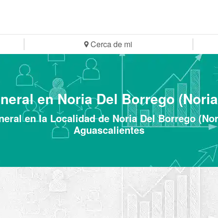
Cerca de mi
neral en Noria Del Borrego (Noria
eral en la Localidad de Noria Del Borrego (Nor
Aguascalientes