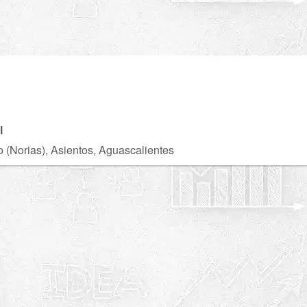
U
l
 (Norias), Asientos, Aguascalientes