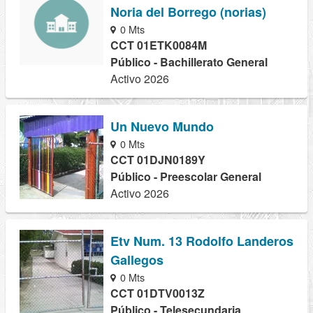
Noria del Borrego (norias)
0 Mts
CCT 01ETK0084M
Público - Bachillerato General
Activo 2026
Un Nuevo Mundo
0 Mts
CCT 01DJN0189Y
Público - Preescolar General
Activo 2026
Etv Num. 13 Rodolfo Landeros
Gallegos
0 Mts
CCT 01DTV0013Z
Público - Telesecundaria