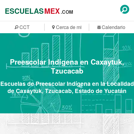
ESCUELAS
MEX
.COM
CCT
Cerca de mi
Calendario
Preescolar Indígena en Caxaytuk,
Tzucacab
Escuelas de Preescolar Indígena en la Localidad
de Caxaytuk, Tzucacab, Estado de Yucatán