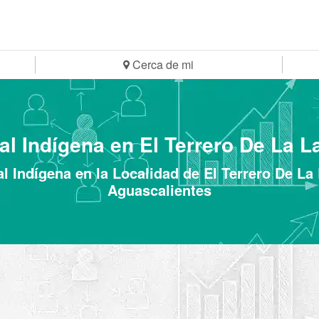
Cerca de mi
ial Indígena en El Terrero De La La
al Indígena en la Localidad de El Terrero De La 
Aguascalientes