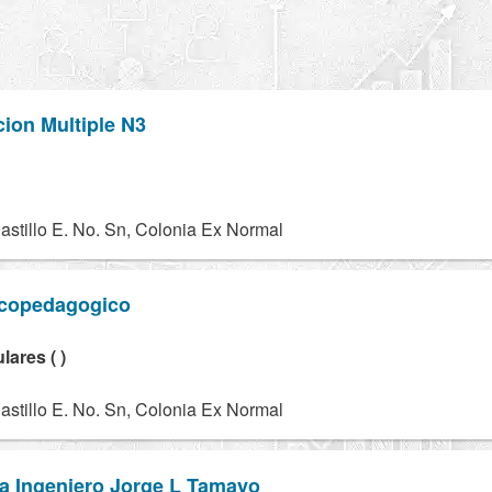
ion Multiple N3
stillo E. No. Sn, Colonia Ex Normal
icopedagogico
lares ( )
stillo E. No. Sn, Colonia Ex Normal
ia Ingeniero Jorge L Tamayo