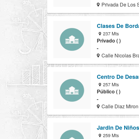
Privada De Los S
Clases De Bord
237 Mts
Privado ( )
-
Calle Nicolas Br
Centro De Desarr
257 Mts
Público ( )
-
Calle Diaz Miron
Jardin De Niño
259 Mts