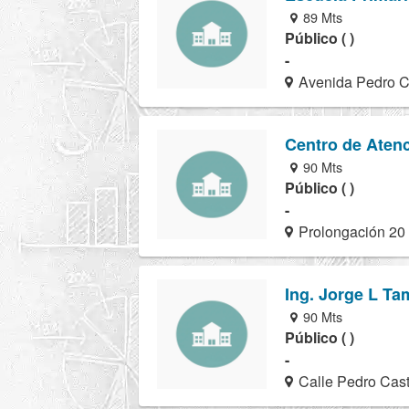
89 Mts
Público ( )
-
Avenida Pedro Ca
Centro de Atenc
90 Mts
Público ( )
-
Prolongación 20
Ing. Jorge L T
90 Mts
Público ( )
-
Calle Pedro Cast