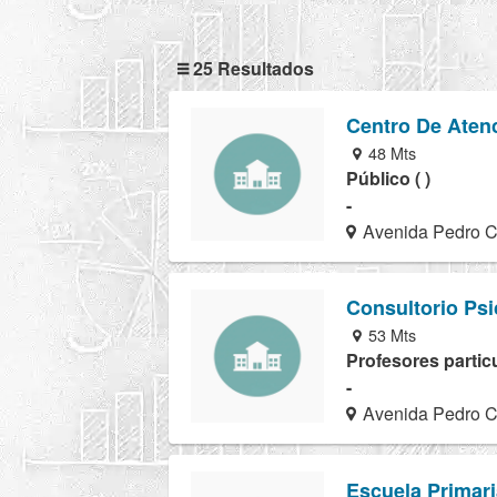
25 Resultados
Centro De Atenc
48 Mts
Público ( )
-
Avenida Pedro Ca
Consultorio Ps
53 Mts
Profesores particu
-
Avenida Pedro Ca
Escuela Primar