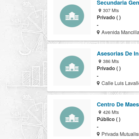
Secundaria Gen
307 Mts
Privado ( )
-
Avenida Mancilla
Asesorias De In
386 Mts
Privado ( )
-
Calle Luis Laval
Centro De Maes
426 Mts
Público ( )
-
Privada Mutualis