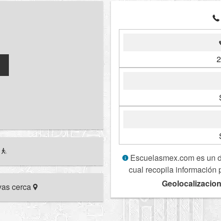
2
r
Escuelasmex.com es un dir
cual recopila información 
Geolocalizacion
ivas cerca