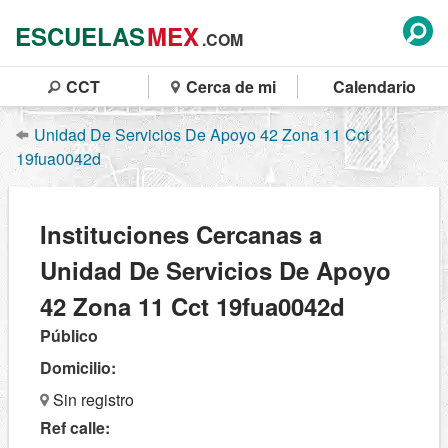
ESCUELAS
MEX
.COM
CCT
Cerca de mi
Calendario
Unidad De Servicios De Apoyo 42 Zona 11 Cct
19fua0042d
Instituciones Cercanas a
Unidad De Servicios De Apoyo
42 Zona 11 Cct 19fua0042d
Público
Domicilio:
Sin registro
Ref calle: