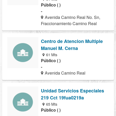
Público ( )
-
Avenida Camino Real No. Sn,
Fraccionamiento Camino Real
Centro de Atencion Multiple
Manuel M. Cerna
61 Mts
Público ( )
-
Avenida Camino Real
Unidad Servicios Especiales
219 Cct 19fua0219a
65 Mts
Público ( )