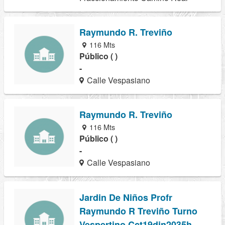
Raymundo R. Treviño
116 Mts
Público ( )
-
Calle Vespasiano
Raymundo R. Treviño
116 Mts
Público ( )
-
Calle Vespasiano
Jardin De Niños Profr
Raymundo R Treviño Turno
Vespertino Cct19djn2035h