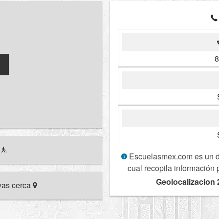
8
r
Escuelasmex.com es un dir
cual recopila información 
Geolocalizacion 
ivas cerca