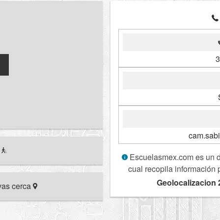
3
cam.sab
r
Escuelasmex.com es un dir
cual recopila información 
Geolocalizacion 
ivas cerca