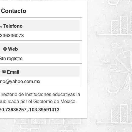
Contacto
Telefono
336336073
Web
Sin registro
Email
ino@yahoo.com.mx
ectorio de Instituciones educativas la
publicada por el Gobierno de México.
20.73635257,-103.39591413