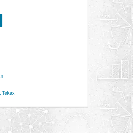
án
, Tekax