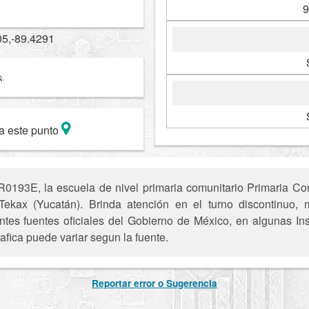
9
05,-89.4291
a este punto
193E, la escuela de nivel primaria comunitario Primaria Com
ekax (Yucatán). Brinda atención en el turno discontinuo, m
entes fuentes oficiales del Gobierno de México, en algunas In
afica puede variar segun la fuente.
Reportar error o Sugerencia