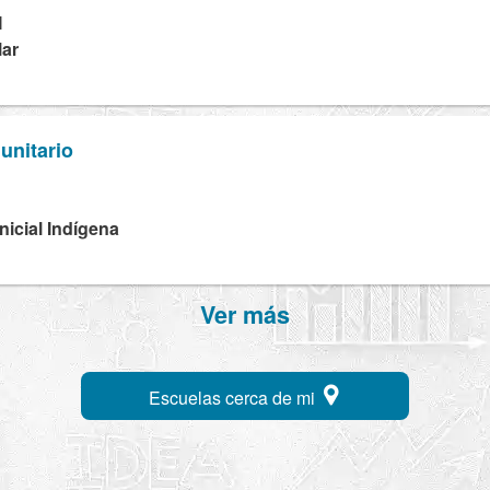
M
lar
unitario
D
Inicial Indígena
Ver más
Escuelas cerca de mi