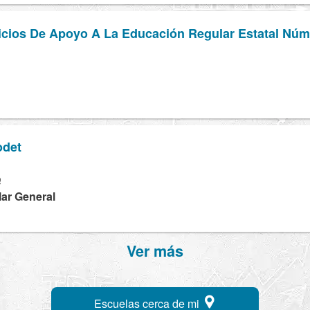
icios De Apoyo A La Educación Regular Estatal Núm
odet
Q
lar General
Ver más
Escuelas cerca de mi