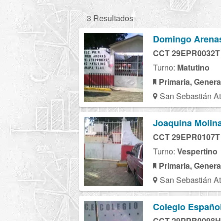
3 Resultados
Domingo Arena
CCT 29EPR0032T
Turno:
Matutino
Primaria, Genera
San Sebastián At
Joaquina Molin
CCT 29EPR0107T
Turno:
Vespertino
Primaria, Genera
San Sebastián At
Colegio Español
CCT 29PPR0098H