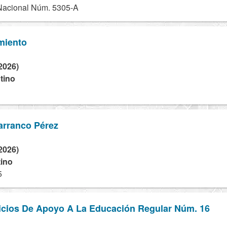
acional Núm. 5305-A
miento
2026)
tino
Carranco Pérez
2026)
tino
5
icios De Apoyo A La Educación Regular Núm. 16