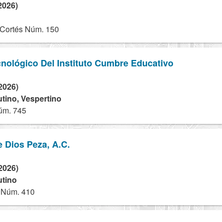
2026)
Cortés Núm. 150
cnológico Del Instituto Cumbre Educativo
2026)
utino, Vespertino
úm. 745
 Dios Peza, A.C.
2026)
utino
 Núm. 410