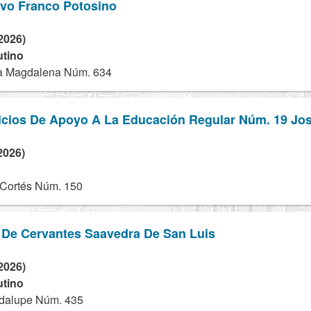
ivo Franco Potosino
2026)
utino
a Magdalena Núm. 634
icios De Apoyo A La Educación Regular Núm. 19 Jo
2026)
Cortés Núm. 150
l De Cervantes Saavedra De San Luis
2026)
utino
dalupe Núm. 435