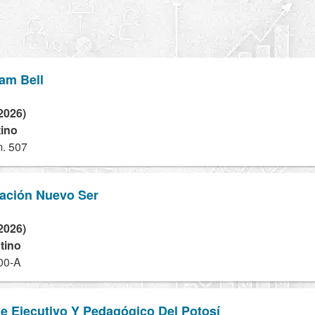
am Bell
2026)
tino
. 507
ación Nuevo Ser
2026)
tino
00-A
güe Ejecutivo Y Pedagógico Del Potosí