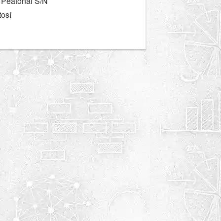
 Peatonal S/N
tosí