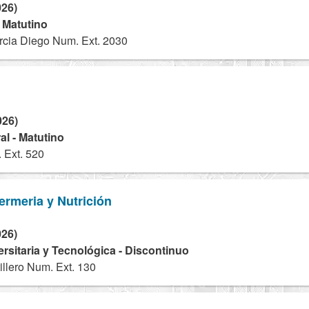
026)
- Matutino
cia Diego Num. Ext. 2030
026)
l - Matutino
 Ext. 520
ermeria y Nutrición
026)
ersitaria y Tecnológica - Discontinuo
illero Num. Ext. 130