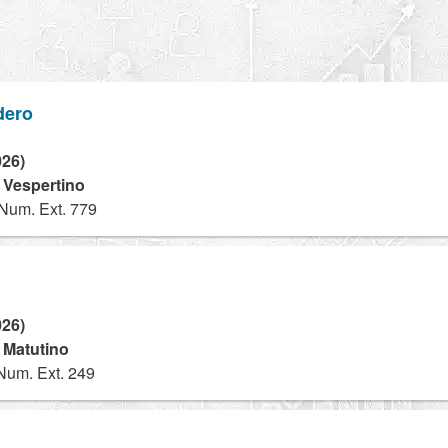
dero
026)
- Vespertino
Num. Ext. 779
026)
- Matutino
Num. Ext. 249