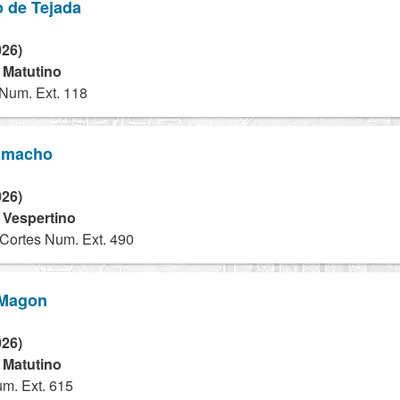
o de Tejada
026)
- Matutino
Num. Ext. 118
Camacho
026)
- Vespertino
Cortes Num. Ext. 490
 Magon
026)
- Matutino
um. Ext. 615