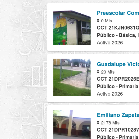
Preescolar Com
0 Mts
CCT 21KJN0631
Público - Básica, 
Activo 2026
Guadalupe Vict
20 Mts
CCT 21DPR2026
Público - Primari
Activo 2026
Emiliano Zapat
2178 Mts
CCT 21DPR1028
Público - Primari