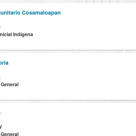
unitario Cosamaloapan
Q
Inicial Indígena
oria
E
a General
a
W
a General