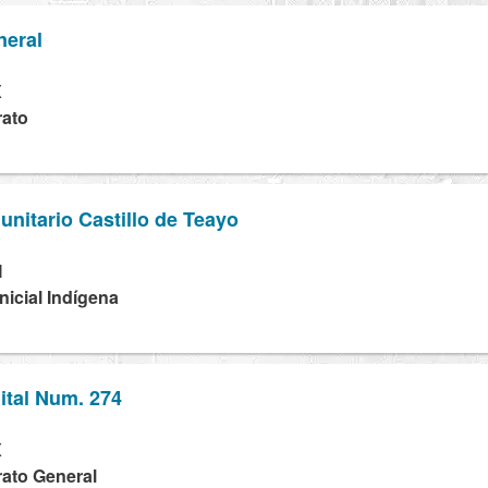
neral
X
rato
nitario Castillo de Teayo
M
Inicial Indígena
gital Num. 274
X
rato General