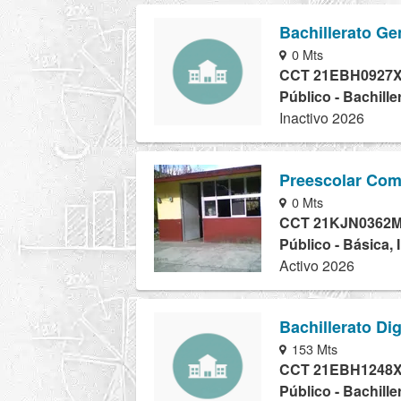
Bachillerato Ge
0 Mts
CCT 21EBH0927
Público - Bachille
Inactivo 2026
Preescolar Comu
0 Mts
CCT 21KJN0362
Público - Básica, 
Activo 2026
Bachillerato Di
153 Mts
CCT 21EBH1248
Público - Bachille