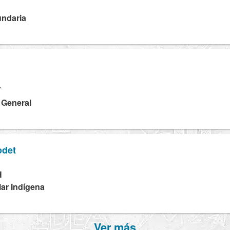
undaria
Y
a General
odet
H
lar Indígena
Ver más