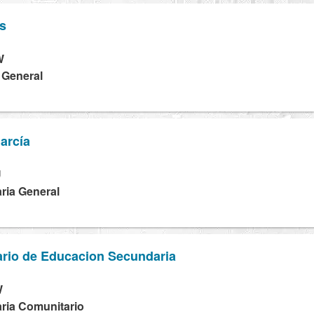
s
W
a General
arcía
U
ria General
rio de Educacion Secundaria
W
ria Comunitario