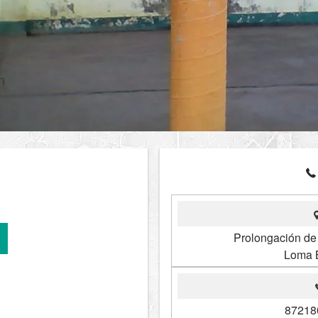
Prolongación d
Loma B
87218