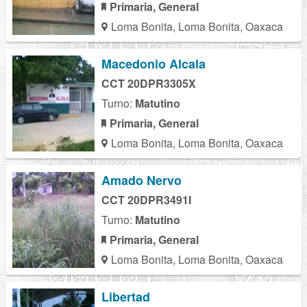
Primaria, General
Loma Bonita, Loma Bonita, Oaxaca
Macedonio Alcala
CCT 20DPR3305X
Turno:
Matutino
Primaria, General
Loma Bonita, Loma Bonita, Oaxaca
Amado Nervo
CCT 20DPR3491I
Turno:
Matutino
Primaria, General
Loma Bonita, Loma Bonita, Oaxaca
Libertad