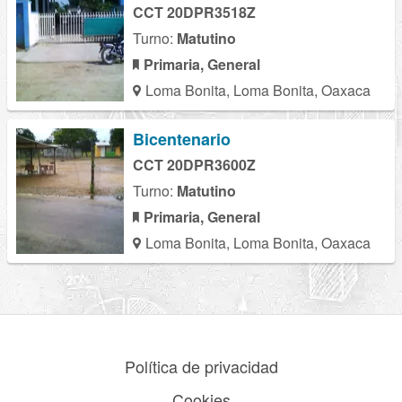
CCT 20DPR3518Z
Turno:
Matutino
Primaria, General
Loma Bonita, Loma Bonita, Oaxaca
Bicentenario
CCT 20DPR3600Z
Turno:
Matutino
Primaria, General
Loma Bonita, Loma Bonita, Oaxaca
Política de privacidad
Cookies