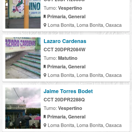
Turno:
Vespertino
Primaria, General
Loma Bonita, Loma Bonita, Oaxaca
Lazaro Cardenas
CCT 20DPR2084W
Turno:
Matutino
Primaria, General
Loma Bonita, Loma Bonita, Oaxaca
Jaime Torres Bodet
CCT 20DPR2288Q
Turno:
Vespertino
Primaria, General
Loma Bonita, Loma Bonita, Oaxaca