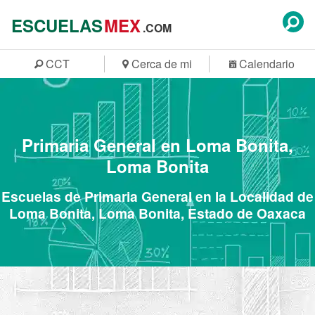
ESCUELAS
MEX
.COM
CCT
Cerca de mi
Calendario
Primaria General en Loma Bonita,
Loma Bonita
Escuelas de Primaria General en la Localidad de
Loma Bonita, Loma Bonita, Estado de Oaxaca