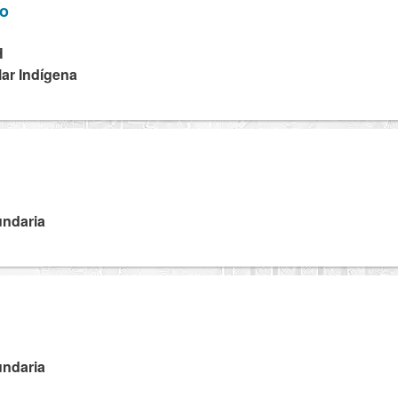
ro
H
lar Indígena
undaria
undaria