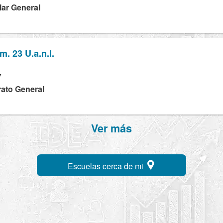
lar General
. 23 U.a.n.l.
Y
rato General
Ver más
Escuelas cerca de mi