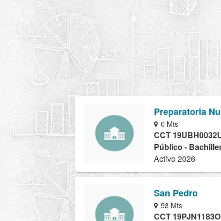
Preparatoria Num
0 Mts
CCT 19UBH0032
Público - Bachille
Activo 2026
San Pedro
93 Mts
CCT 19PJN1183O