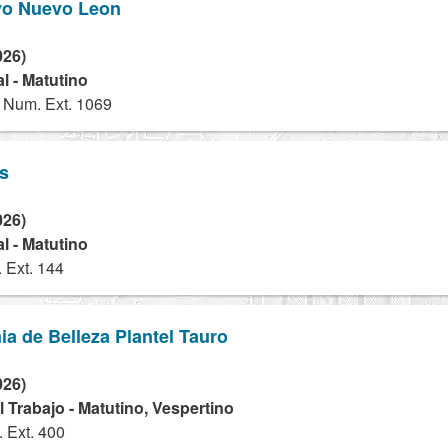
vo Nuevo Leon
026)
l - Matutino
 Num. Ext. 1069
s
026)
l - Matutino
 Ext. 144
a de Belleza Plantel Tauro
026)
 Trabajo - Matutino, Vespertino
 Ext. 400