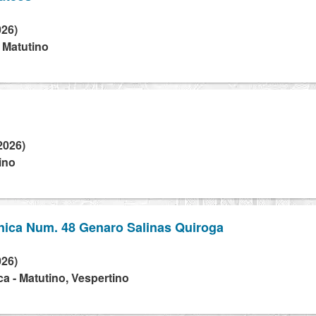
026)
- Matutino
2026)
ino
nica Num. 48 Genaro Salinas Quiroga
026)
a - Matutino, Vespertino