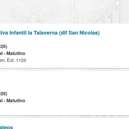
va Infantil la Talaverna (dif San Nicolas)
026)
l - Matutino
m. Ext. 1120
026)
l - Matutino
ateos