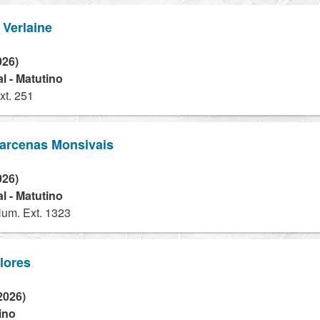
 Verlaine
026)
l - Matutino
xt. 251
Barcenas Monsivais
026)
l - Matutino
um. Ext. 1323
lores
2026)
ino