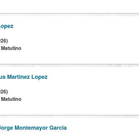
Lopez
026)
- Matutino
sus Martinez Lopez
026)
- Matutino
 Jorge Montemayor Garcia