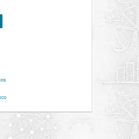
los
xco