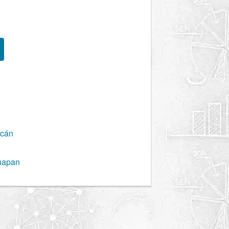
acán
uapan