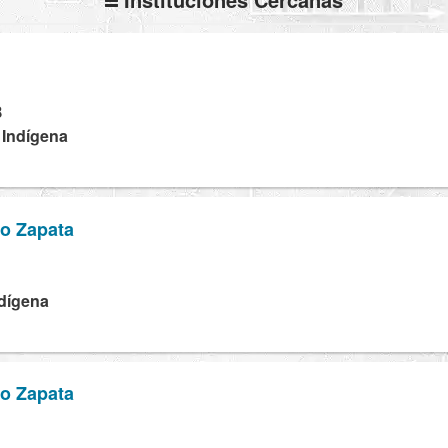
B
 Indígena
no Zapata
ndígena
no Zapata