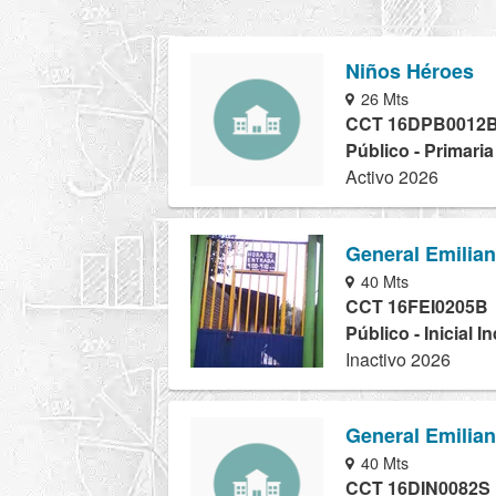
Niños Héroes
26 Mts
CCT 16DPB0012
Público - Primaria
Activo 2026
General Emilia
40 Mts
CCT 16FEI0205B
Público - Inicial I
Inactivo 2026
General Emilia
40 Mts
CCT 16DIN0082S