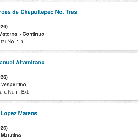
roes de Chapultepec No. Tres
026)
 Maternal - Continuo
tar No. 1-a
Manuel Altamirano
026)
- Vespertino
ara Num. Ext. 1
 Lopez Mateos
026)
- Matutino