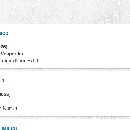
asco
026)
- Vespertino
rragan Num. Ext. 1
 1
2026)
n Núm. 1
 Militar