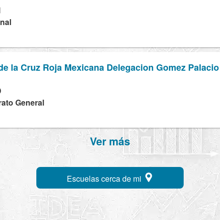
M
onal
z de la Cruz Roja Mexicana Delegacion Gomez Palacio
D
rato General
Ver más
Escuelas cerca de mi