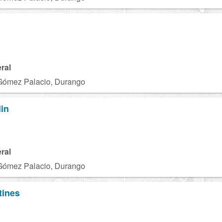
ral
Gómez Palacio, Durango
in
ral
Gómez Palacio, Durango
tines