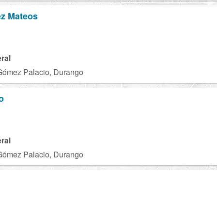
ez Mateos
ral
Gómez Palacio, Durango
o
ral
Gómez Palacio, Durango