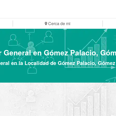
Cerca de mi
r General en Gómez Palacio, Góm
eral en la Localidad de Gómez Palacio, Gómez