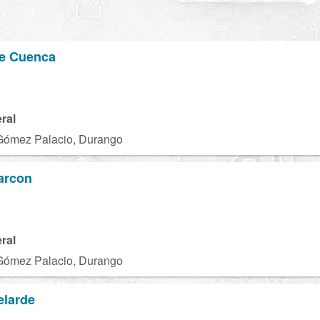
e Cuenca
ral
Gómez Palacio, Durango
arcon
ral
Gómez Palacio, Durango
larde