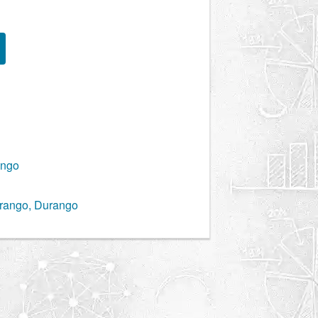
ango
urango, Durango