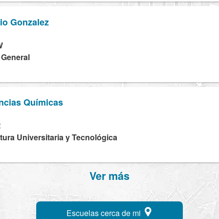
rio Gonzalez
W
a General
encias Químicas
R
tura Universitaria y Tecnológica
Ver más
Escuelas cerca de mi