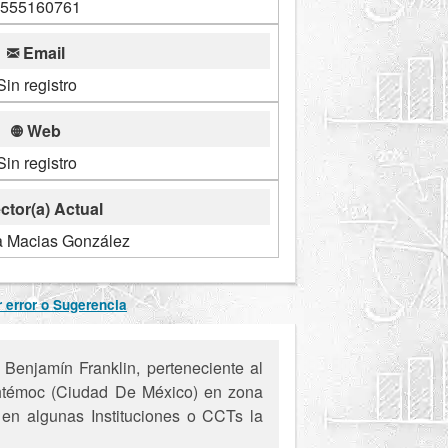
555160761
Email
Sin registro
Web
Sin registro
ctor(a) Actual
a Macias González
 error o Sugerencia
enjamín Franklin, perteneciente al
auhtémoc (Ciudad De México) en zona
, en algunas Instituciones o CCTs la