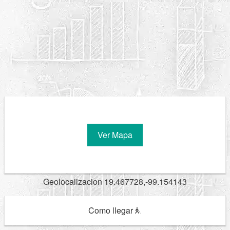
Ver Mapa
Geolocalizacion 19.467728,-99.154143
Como llegar