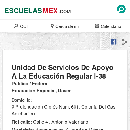
ESCUELAS
MEX
.COM
CCT
Cerca de mi
Calendario
Unidad De Servicios De Apoyo
A La Educación Regular I-38
Público / Federal
Educacion Especial, Usaer
Domicilio:
Prolongación Ciprés Núm. 601, Colonia Del Gas
Ampliacion
Ref calle:
Calle 4 , Antonio Valeriano
Municipio:
Azcapotzalco, Ciudad de México